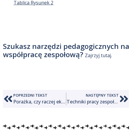
Tablica Rysunek 2
Szukasz narzędzi pedagogicznych na
współpracę zespołową?
Zajrzyj tutaj.
POPRZEDNI TEKST
NASTĘPNY TEKST
Porażka, czy raczej eksperymentowanie?
Techniki pracy zespołowej: płynność kognitywna umożliwia uczenie się.