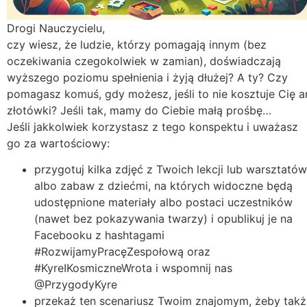
Drogi Nauczycielu,
czy wiesz, że ludzie, którzy pomagają innym (bez
oczekiwania czegokolwiek w zamian), doświadczają
wyższego poziomu spełnienia i żyją dłużej? A ty? Czy
pomagasz komuś, gdy możesz, jeśli to nie kosztuje Cię a
złotówki? Jeśli tak, mamy do Ciebie małą prośbę…
Jeśli jakkolwiek korzystasz z tego konspektu i uważasz
go za wartościowy:
przygotuj kilka zdjęć z Twoich lekcji lub warsztatów
albo zabaw z dziećmi, na których widoczne będą
udostępnione materiały albo postaci uczestników
(nawet bez pokazywania twarzy) i opublikuj je na
Facebooku z hashtagami
#RozwijamyPracęZespołową oraz
#KyreIKosmiczneWrota i wspomnij nas
@PrzygodyKyre
przekaż ten scenariusz Twoim znajomym, żeby takż