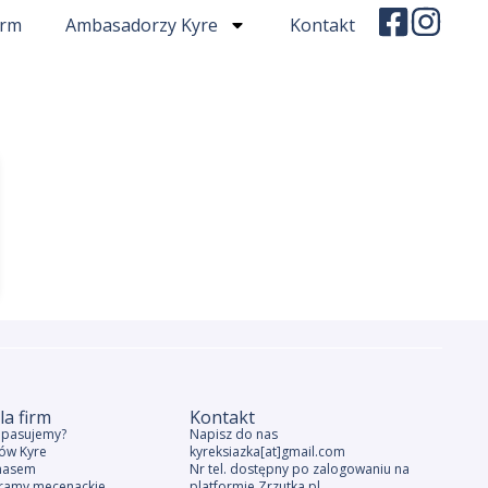
irm
Ambasadorzy Kyre
Kontakt
la firm
Kontakt
e pasujemy?
Napisz do nas
ów Kyre
kyreksiazka[at]gmail.com
nasem
Nr tel. dostępny po zalogowaniu na
ramy mecenackie
platformie Zrzutka.pl