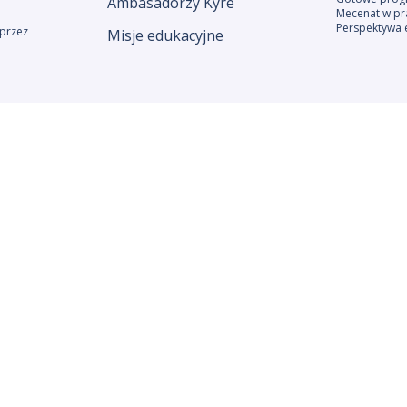
Ambasadorzy Kyre
Mecenat w pr
Perspektywa 
przez
Misje edukacyjne