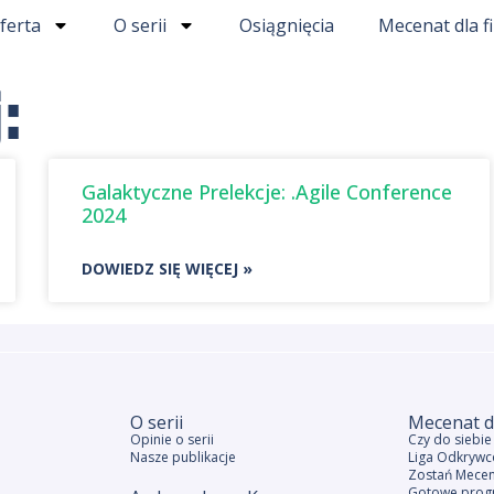
ferta
O serii
Osiągnięcia
Mecenat dla f
:
Galaktyczne Prelekcje: .Agile Conference
2024
DOWIEDZ SIĘ WIĘCEJ »
O serii
Mecenat d
Opinie o serii
Czy do siebi
Nasze publikacje
Liga Odkrywc
Zostań Mece
Gotowe prog