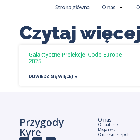
Strona główna
O nas
O
Czytaj więcej
Galaktyczne Prelekcje: Code Europe
2025
DOWIEDZ SIĘ WIĘCEJ »
Przygody
O nas
Od autorek
Kyre
Misja i wizja
O naszym zespole