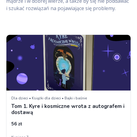
mądrze i w dobrej wierze, a także by się nie poddawać
i szukać rozwiązań na pojawiające się problemy.