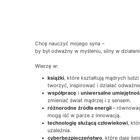
Chcę nauczyć mojego syna –
by był odważny w myśleniu, silny w działani
Wierzę w:
książki
, które kształtują mądrych ludzi
tworzyć, inspirować i działać odważnie
współpracę
i
uniwersalne umiejętnoś
zmieniać świat mądrzej i z sensem.
różnorodne źródła energii
–
równowag
mogą iść w parze z innowacją.
technologię służącą człowiekowi
, któ
uzależnia.
cyberbezpieczeństwo
, które daje św