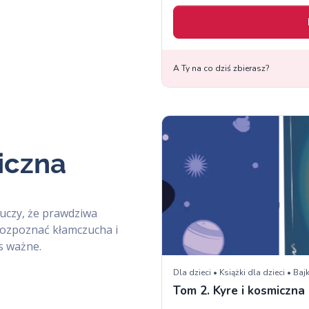
iczna
 uczy, że prawdziwa
 rozpoznać kłamczucha i
nas ważne.