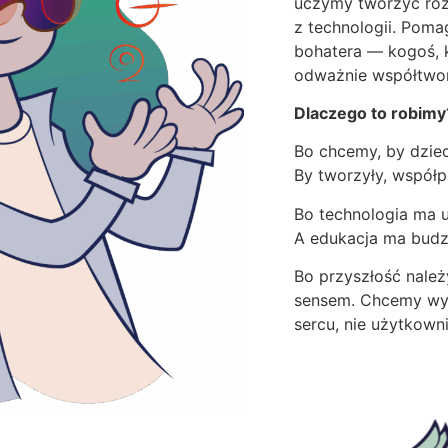
uczymy tworzyć roz
z technologii. Pom
bohatera — kogoś, k
odważnie współtwor
Dlaczego to robimy
Bo chcemy, by dzieci
By tworzyły, współp
Bo technologia ma u
A edukacja ma budzi
Bo przyszłość należy
sensem. Chcemy wy
sercu, nie użytkown