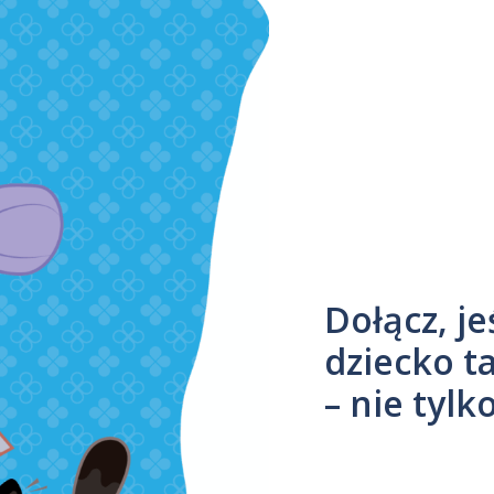
Dołącz, je
dziecko t
– nie tylk