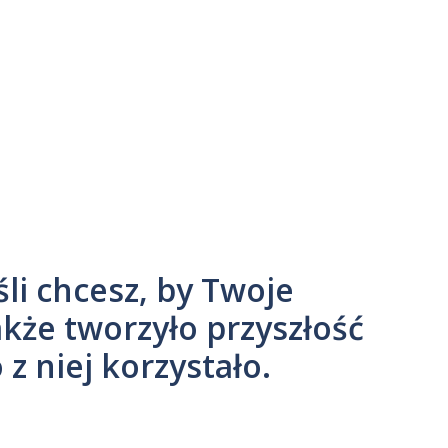
śli chcesz, by Twoje
akże tworzyło przyszłość
o z niej korzystało.