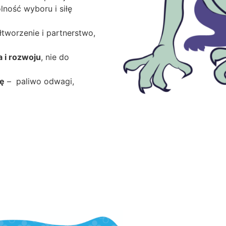
olność wyboru i siłę
tworzenie i partnerstwo,
 i rozwoju
, nie do
zę
– paliwo odwagi,