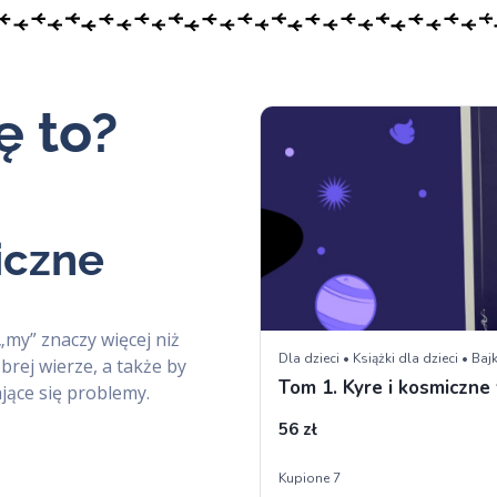
ę to?
iczne
 „my” znaczy więcej niż
obrej wierze, a także by
jące się problemy.