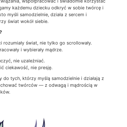
wiązania, współpracować i świadomie korzystać
agamy każdemu dziecku odkryć w sobie twórcę i
to myśli samodzielnie, działa z sercem i
zy świat wokół siebie.
?
 rozumiały świat, nie tylko go scrollowały.
racowały i wybierały mądrze.
czyć, nie uzależniać.
ć ciekawość, nie presję.
 do tych, którzy myślą samodzielnie i działają z
chować twórców — z odwagą i mądrością w
ików.