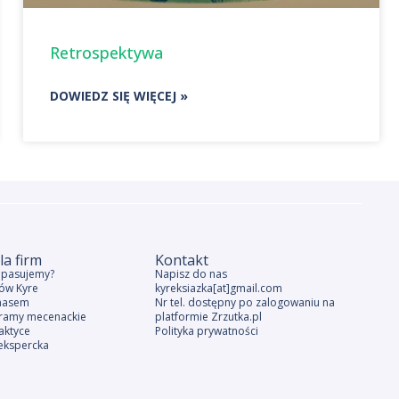
Retrospektywa
DOWIEDZ SIĘ WIĘCEJ »
la firm
Kontakt
e pasujemy?
Napisz do nas
ów Kyre
kyreksiazka[at]gmail.com
nasem
Nr tel. dostępny po zalogowaniu na
ramy mecenackie
platformie Zrzutka.pl
aktyce
Polityka prywatności
ekspercka