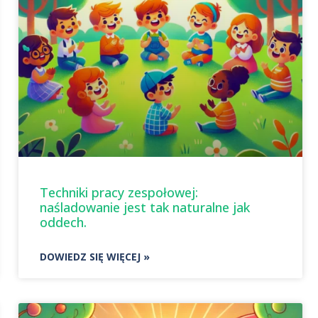
Techniki pracy zespołowej:
naśladowanie jest tak naturalne jak
oddech.
DOWIEDZ SIĘ WIĘCEJ »