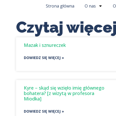
Strona główna
O nas
O
Czytaj więcej
Mazak i sznureczek
DOWIEDZ SIĘ WIĘCEJ »
Kyre – skąd się wzięło imię głównego
bohatera? [z wizytą w profesora
Miodka]
DOWIEDZ SIĘ WIĘCEJ »