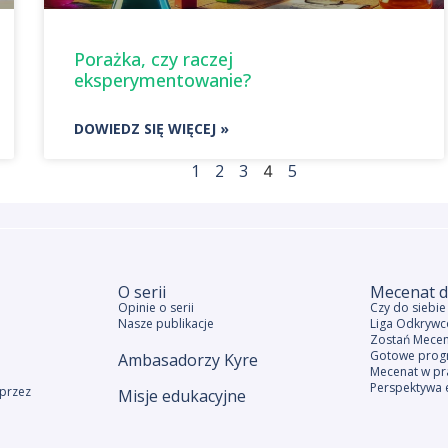
Porażka, czy raczej
eksperymentowanie?
DOWIEDZ SIĘ WIĘCEJ »
1
2
3
5
4
O serii
Mecenat d
Opinie o serii
Czy do siebi
Nasze publikacje
Liga Odkrywc
Zostań Mece
Gotowe prog
Ambasadorzy Kyre
Mecenat w pr
Perspektywa 
przez
Misje edukacyjne