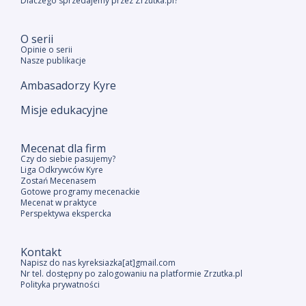
Dlaczego sprzedajemy przez Zrzutka.pl?
O serii
Opinie o serii
Nasze publikacje
Ambasadorzy Kyre
Misje edukacyjne
Mecenat dla firm
Czy do siebie pasujemy?
Liga Odkrywców Kyre
Zostań Mecenasem
Gotowe programy mecenackie
Mecenat w praktyce
Perspektywa ekspercka
Kontakt
Napisz do nas kyreksiazka[at]gmail.com
Nr tel. dostępny po zalogowaniu na platformie Zrzutka.pl
Polityka prywatności