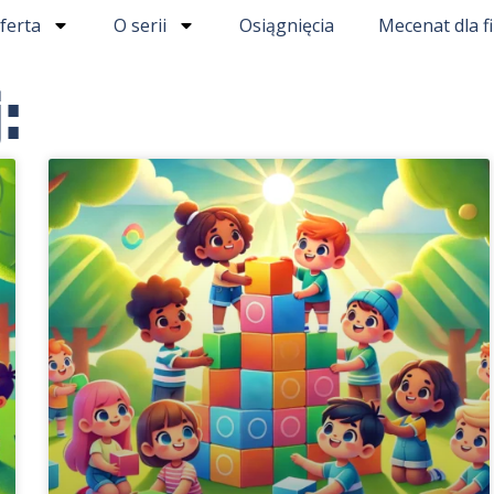
ferta
O serii
Osiągnięcia
Mecenat dla f
: