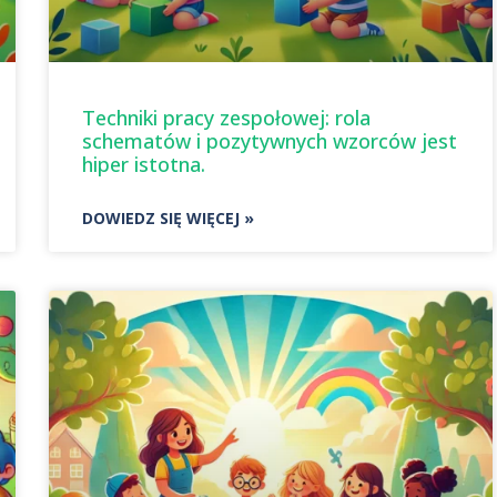
Techniki pracy zespołowej: rola
schematów i pozytywnych wzorców jest
hiper istotna.
DOWIEDZ SIĘ WIĘCEJ »