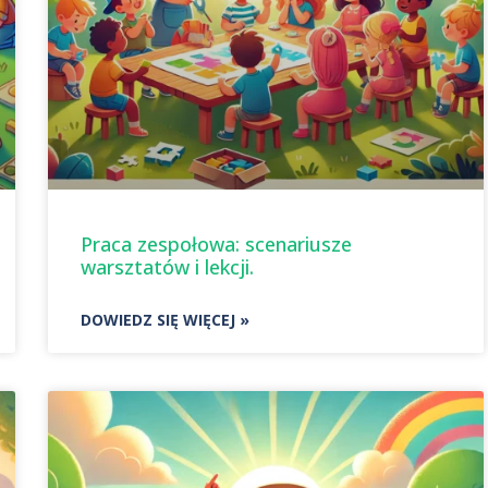
Praca zespołowa: scenariusze
warsztatów i lekcji.
DOWIEDZ SIĘ WIĘCEJ »