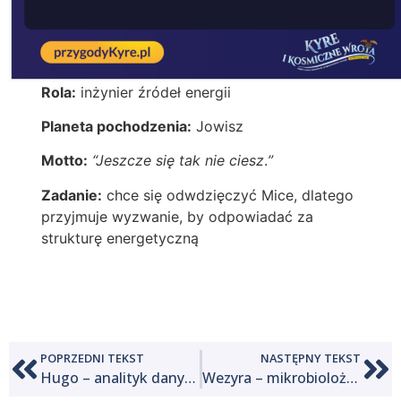
Rola:
inżynier źródeł energii
Planeta pochodzenia:
Jowisz
Motto:
“Jeszcze się tak nie ciesz
.
”
Zadanie:
chce się odwdzięczyć Mice, dlatego
przyjmuje wyzwanie, by odpowiadać za
strukturę energetyczną
POPRZEDNI TEKST
NASTĘPNY TEKST
Hugo – analityk danych
Wezyra – mikrobiolożka