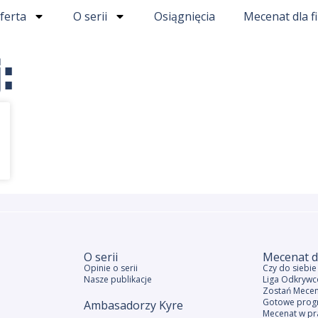
ferta
O serii
Osiągnięcia
Mecenat dla f
:
O serii
Mecenat d
Opinie o serii
Czy do siebi
Nasze publikacje
Liga Odkrywc
Zostań Mece
Gotowe prog
Ambasadorzy Kyre
Mecenat w pr