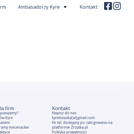
irm
Ambasadorzy Kyre
Kontakt
la firm
Kontakt
e pasujemy?
Napisz do nas
ów Kyre
kyreksiazka[at]gmail.com
nasem
Nr tel. dostępny po zalogowaniu na
ramy mecenackie
platformie Zrzutka.pl
aktyce
Polityka prywatności