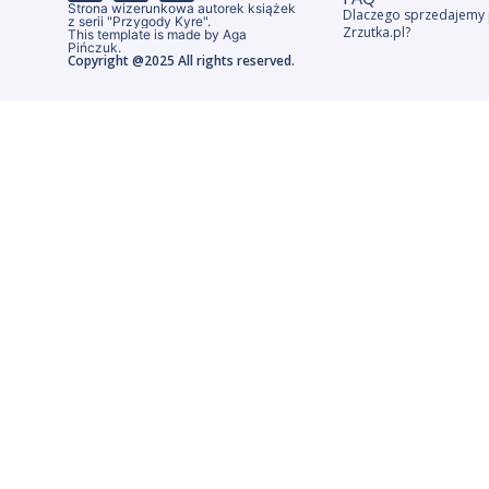
Strona wizerunkowa autorek książek
Dlaczego sprzedajemy 
z serii "Przygody Kyre".
Zrzutka.pl?
This template is made by Aga
Pińczuk.
Copyright @2025 All rights reserved.