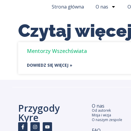
Strona główna
O nas
O
Czytaj więcej
Mentorzy Wszechświata
DOWIEDZ SIĘ WIĘCEJ »
Przygody
O nas
Od autorek
Kyre
Misja i wizja
O naszym zespole
FAQ