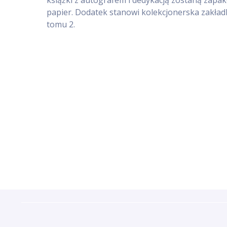
książki z autografem i dedykacją zostaną zap
papier. Dodatek stanowi kolekcjonerska zakła
tomu 2.