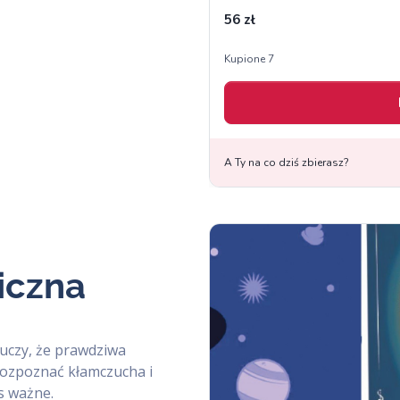
iczna
 uczy, że prawdziwa
 rozpoznać kłamczucha i
nas ważne.