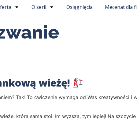
ferta
O serii
Osiągnięcia
Mecenat dla f
zwanie
iankową wieżę!
aniem? Tak! To ćwiczenie wymaga od Was kreatywności i 
eżę, która sama stoi. Im wyższa, tym lepiej! Na szczycie 