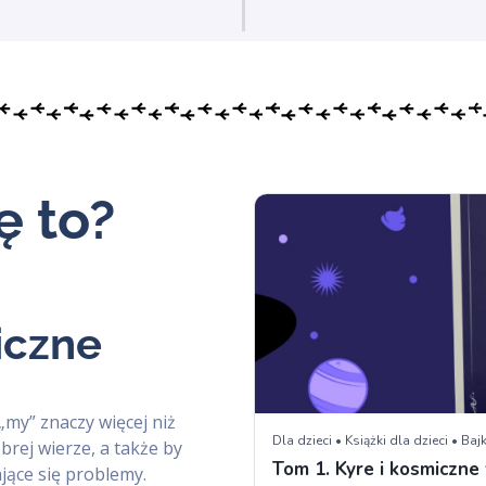
ę to?
iczne
 „my” znaczy więcej niż
obrej wierze, a także by
jące się problemy.