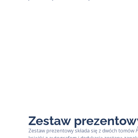
Zestaw prezentow
Zestaw prezentowy składa się z dwóch tomów
P