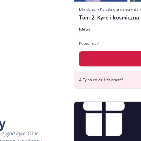
y
rzygód Kyre
. Obie