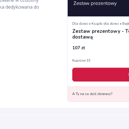
akowane w ozdobny
dka dedykowana do