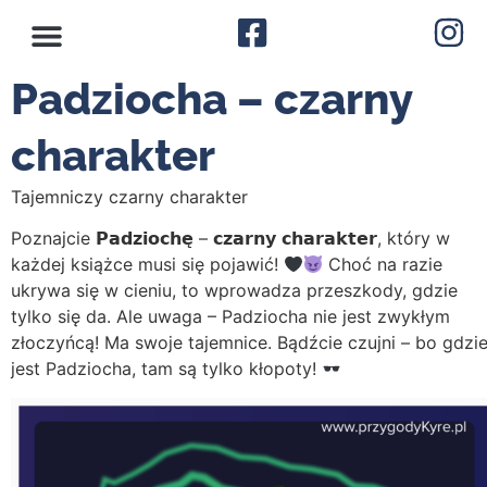
Padziocha – czarny
charakter
Tajemniczy czarny charakter
Poznajcie 𝗣𝗮𝗱𝘇𝗶𝗼𝗰𝗵𝗲̨ – 𝗰𝘇𝗮𝗿𝗻𝘆 𝗰𝗵𝗮𝗿𝗮𝗸𝘁𝗲𝗿, który w
każdej książce musi się pojawić!
Choć na razie
ukrywa się w cieniu, to wprowadza przeszkody, gdzie
tylko się da. Ale uwaga – Padziocha nie jest zwykłym
złoczyńcą! Ma swoje tajemnice. Bądźcie czujni – bo gdzi
jest Padziocha, tam są tylko kłopoty!