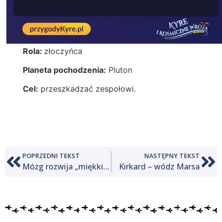
Rola:
złoczyńca
Planeta pochodzenia:
Pluton
Cel:
przeszkadzać zespołowi.
POPRZEDNI TEKST
NASTĘPNY TEKST
Mózg rozwija „miękkie” zdolności przez twarde doświadczenia.
Kirkard – wódz Marsa