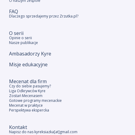
O naszym zespole
FAQ
Dlaczego sprzedajemy przez Zrzutka.pl?
O serii
Opinie o serii
Nasze publikacje
Ambasadorzy Kyre
Misje edukacyjne
Mecenat dla firm
Czy do siebie pasujemy?
Liga Odkrywców Kyre
Zostań Mecenasem
Gotowe programy mecenackie
Mecenat w praktyce
Perspektywa ekspercka
Kontakt
Napisz do nas kyreksiazka[at]gmail.com