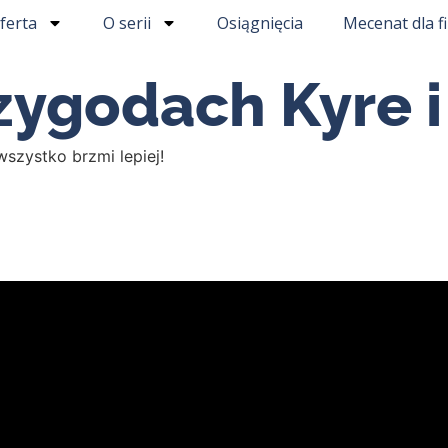
ferta
O serii
Osiągnięcia
Mecenat dla f
zygodach Kyre i
zystko brzmi lepiej!