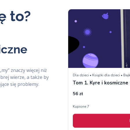
ę to?
iczne
 „my” znaczy więcej niż
obrej wierze, a także by
jące się problemy.