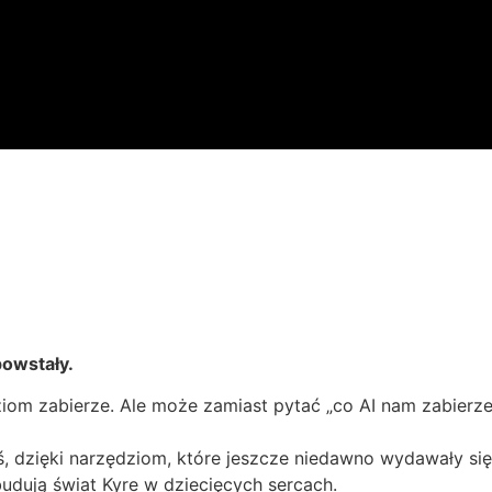
powstały.
ziom zabierze. Ale może zamiast pytać „co AI nam zabierz
ziś, dzięki narzędziom, które jeszcze niedawno wydawały s
budują świat Kyre w dziecięcych sercach.